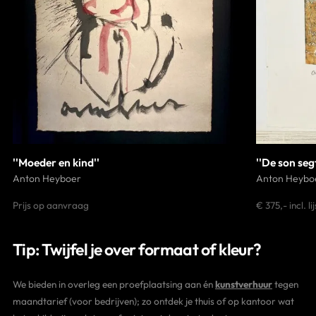
''Moeder en kind''
''De son seg
Anton Heyboer
Anton Heybo
Prijs op aanvraag
€ 375,- incl. lij
Tip: Twijfel je over formaat of kleur?
We bieden in overleg een proefplaatsing aan én
kunstverhuur
tegen
maandtarief (voor bedrijven); zo ontdek je thuis of op kantoor wat