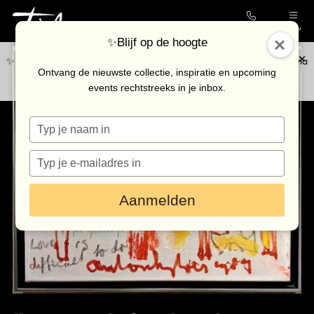
Contact
Menu
✨Blijf op de hoogte
✨Blijf op de hoogte van de nieuwste collectie en upcoming events via
Collectie
Ontvang de nieuwste collectie, inspiratie en upcoming
onze
nieuwsbrief
.
events rechtstreeks in je inbox.
Galerie
Typ
Kunstenaars
je
Outlet
naam
Typ
in
je
Bezoek de galerie
e-
Aanmelden
mailadres
in
Inkoop
Verhuur
Eventlocatie
Nieuws & agenda