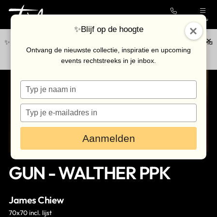
Contact
Menu
✨Blijf op de hoogte
✨Blijf op de hoogte van de nieuwste collectie en upcoming events via
Collectie
Ontvang de nieuwste collectie, inspiratie en upcoming
onze
nieuwsbrief
.
events rechtstreeks in je inbox.
Galerie
Typ
Kunstenaars
je
Outlet
naam
Typ
in
je
Bezoek de galerie
e-
Aanmelden
mailadres
in
Inkoop
GUN - WALTHER PPK
Verhuur
Eventlocatie
James Chiew
Nieuws & agenda
70x70 incl. lijst