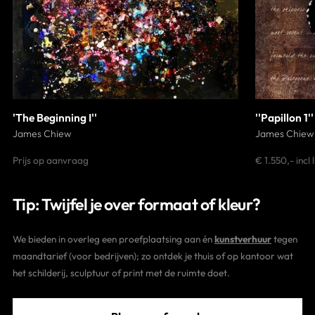
'The Beginning I''
''Papillon 1''
James Chiew
James Chiew
Prijs op aanvraag
€ 1.550,- incl
Tip: Twijfel je over formaat of kleur?
We bieden in overleg een proefplaatsing aan én
kunstverhuur
tegen
maandtarief (voor bedrijven); zo ontdek je thuis of op kantoor wat
het schilderij, sculptuur of print met de ruimte doet.