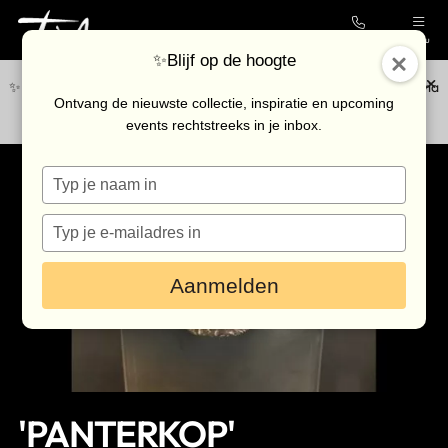
Contact
Menu
✨Blijf op de hoogte
✨Blijf op de hoogte van de nieuwste collectie en upcoming events via
Collectie
Ontvang de nieuwste collectie, inspiratie en upcoming
onze
nieuwsbrief
.
events rechtstreeks in je inbox.
Galerie
Typ
Kunstenaars
je
Outlet
naam
Typ
in
je
Bezoek de galerie
e-
Aanmelden
mailadres
in
Inkoop
Verhuur
Eventlocatie
'PANTERKOP'
Nieuws & agenda