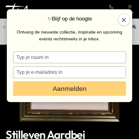
Contact
Menu
✨Blijf op de hoogte
✨Blijf op de hoogte van de nieuwste collectie en upcoming events via
Collectie
Ontvang de nieuwste collectie, inspiratie en upcoming
onze
nieuwsbrief
.
events rechtstreeks in je inbox.
Galerie
Typ
Kunstenaars
je
Outlet
naam
Typ
in
je
Bezoek de galerie
e-
Aanmelden
mailadres
in
Inkoop
Verhuur
Eventlocatie
Stilleven Aardbei
Nieuws & agenda