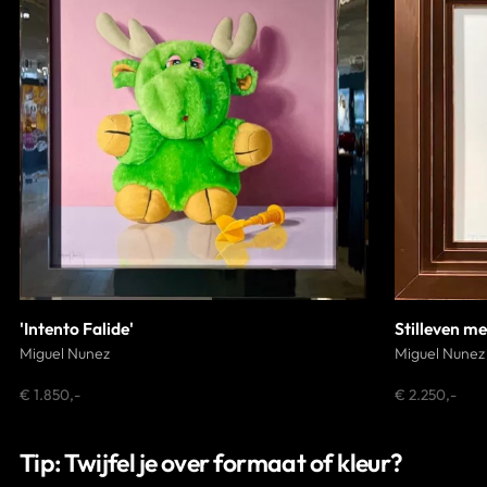
'Intento Falide'
Stilleven me
Miguel Nunez
Miguel Nunez
€ 1.850,-
€ 2.250,-
Tip: Twijfel je over formaat of kleur?