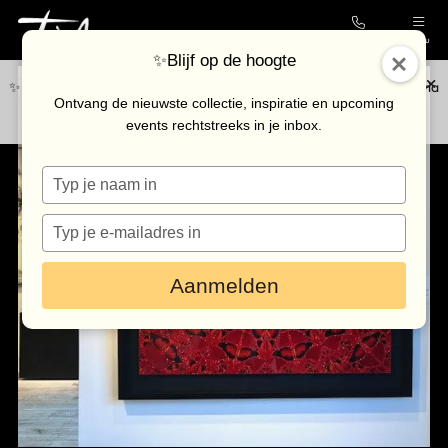
Contact
Menu
✨Blijf op de hoogte
✨Blijf op de hoogte van de nieuwste collectie en upcoming events via
Collectie
Ontvang de nieuwste collectie, inspiratie en upcoming
onze
nieuwsbrief
.
events rechtstreeks in je inbox.
Galerie
Typ
Kunstenaars
je
Outlet
naam
Typ
in
je
Bezoek de galerie
e-
Aanmelden
mailadres
in
Inkoop
Verhuur
Eventlocatie
Nieuws & agenda