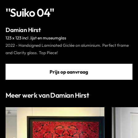
''Suiko 04''
Contact
Damian Hirst
123 x 123 incl .lijst en museumglas
2022 - Handsigned Laminated Giclée on aluminium. Perfect frame
and Clarity glass. Top Piece!
Prijs op aanvraag
Meer werk van Damian Hirst