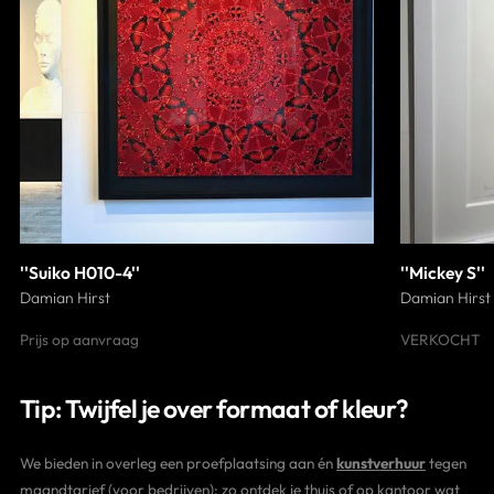
''Suiko H010-4''
''Mickey S''
Damian Hirst
Damian Hirst
Prijs op aanvraag
VERKOCHT
Tip: Twijfel je over formaat of kleur?
We bieden in overleg een proefplaatsing aan én
kunstverhuur
tegen
maandtarief (voor bedrijven); zo ontdek je thuis of op kantoor wat