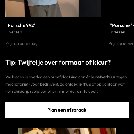
''Porsche 992''
'''Porsche''
Diversen
Diversen
Prijs op aanvraag
Prijs op aanv
Tip: Twijfel je over formaat of kleur?
We bieden in overleg een proefplaatsing aan én
kunstverhuur
tegen
maandtarief (voor bedrijven); zo ontdek je thuis of op kantoor wat
het schilderij, sculptuur of print met de ruimte doet.
Plan een afspraak