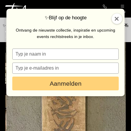
Contact
Menu
✨Blijf op de hoogte
✨Blijf op de hoogte van de nieuwste collectie en upcoming events via
Collectie
Ontvang de nieuwste collectie, inspiratie en upcoming
onze
nieuwsbrief
.
events rechtstreeks in je inbox.
Galerie
Typ
Kunstenaars
je
Outlet
naam
Typ
in
je
Bezoek de galerie
e-
Aanmelden
mailadres
in
Inkoop
Verhuur
Eventlocatie
Nieuws & agenda