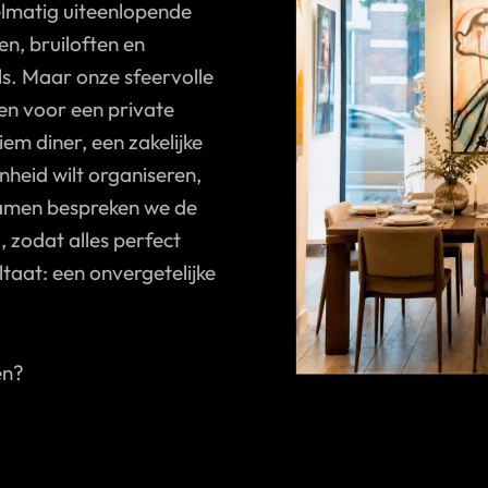
elmatig uiteenlopende
n, bruiloften en
ls. Maar onze sfeervolle
uren voor een private
iem diner, een zakelijke
heid wilt organiseren,
amen bespreken we de
 zodat alles perfect
ltaat: een onvergetelijke
en?