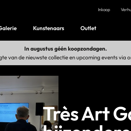
Inkoop
Verh
Galerie
Kunstenaars
Outlet
In augustus géén koopzondagen.
gte van de nieuwste collectie en upcoming events via 
Très Art Ga