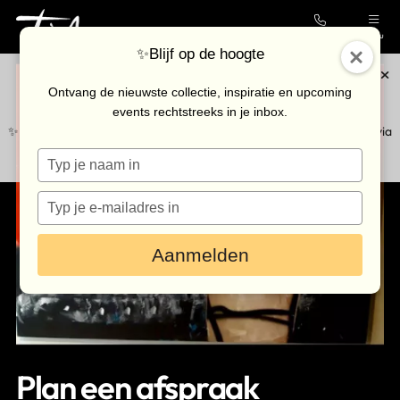
Contact
Menu
✨Blijf op de hoogte
In augustus op donderdag gesloten en géén koopzondagen.
Collectie
Ontvang de nieuwste collectie, inspiratie en upcoming
Eventueel op afspraak mogelijk.
events rechtstreeks in je inbox.
Galerie
✨Blijf op de hoogte van de nieuwste collectie en upcoming events via
Typ
onze
nieuwsbrief
.
Kunstenaars
je
Outlet
naam
Typ
in
je
Bezoek de galerie
e-
Aanmelden
mailadres
in
Inkoop
Verhuur
Eventlocatie
Plan een afspraak
Nieuws & agenda