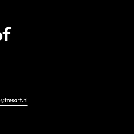
of
o@tresart.nl