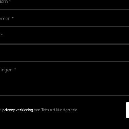
de
privacy verklaring
van Très Art Kunstgalerie.