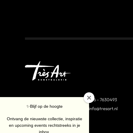
Van Coothplein 38 (op nr
076 - 7630493
✨Blijf op de hoogte
40-42 onze Stock Collection)
info@tresart.nl
4811 NG Breda
Ontvang de nieuwste collectie, inspiratie
en upcoming events rechtstreeks in je
inbox.