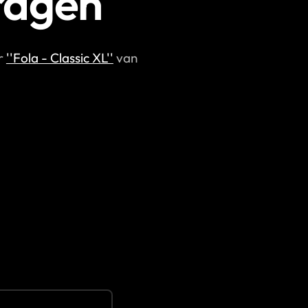
ragen
or
''Fola - Classic XL''
van