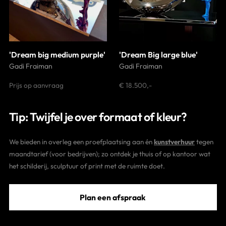
'Dream big medium purple'
'Dream Big large blue'
Gadi Fraiman
Gadi Fraiman
Prijs op aanvraag
€ 18.500,-
Tip: Twijfel je over formaat of kleur?
We bieden in overleg een proefplaatsing aan én
kunstverhuur
tegen
maandtarief (voor bedrijven); zo ontdek je thuis of op kantoor wat
het schilderij, sculptuur of print met de ruimte doet.
Plan een afspraak