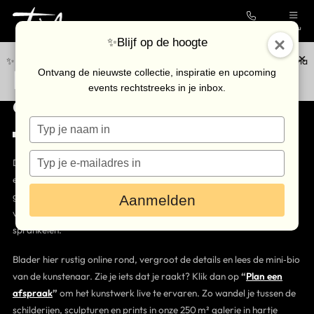
Contact
Menu
✨Blijf op de hoogte
✨Blijf op de hoogte van de nieuwste collectie en upcoming events via
Moderne & Pop Art
Collectie
Ontvang de nieuwste collectie, inspiratie en upcoming
onze
nieuwsbrief
.
events rechtstreeks in je inbox.
collectie met karakter
Galerie
Typ
Kunstenaars
je
Outlet
naam
Typ
Duik in een kleurrijke wereld waar pop‑art‑iconen botsen met
in
je
eigenzinnige nieuwkomers. Elk kunstwerk in de collectie, is met zorg
Bezoek de galerie
e-
geselecteerd door Arian van der Hoeven. We letten op
Aanmelden
mailadres
vakmanschap, verhaal én dat verassingseffect dat een ruimte laat
in
Inkoop
sprankelen.
Verhuur
Blader hier rustig online rond, vergroot de details en lees de mini‑bio
van de kunstenaar. Zie je iets dat je raakt? Klik dan op
“
Plan een
Eventlocatie
afspraak
”
om het kunstwerk live te ervaren. Zo wandel je tussen de
Nieuws & agenda
schilderijen, sculpturen en prints in onze 250 m² galerie in hartje