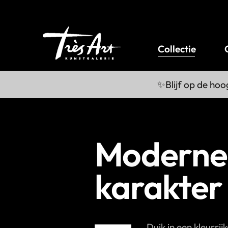
Collectie
✨Blijf op de hoo
Moderne 
karakter
Duik in een kleurri