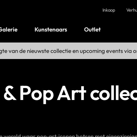
Inkoop
Verh
Galerie
Kunstenaars
Outlet
gte van de nieuwste collectie en upcoming events via 
& Pop Art collec
jke wereld waar pop‑art‑iconen botsen met eigenzinnig