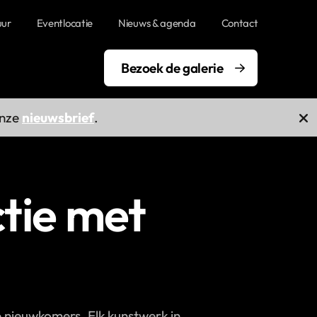
uur
Eventlocatie
Nieuws & agenda
Contact
Bezoek de galerie
onze
nieuwsbrief
.
tie met
e nieuwkomers. Elk kunstwerk in