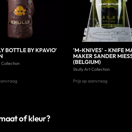
LY BOTTLE BY KPAVIO'
'M-KNIVES' - KNIFE 
IN
MAKER SANDER MIES
(BELGIUM)
t Collection
Skully Art Collection
 aanvraag
Prijs op aanvraag
rmaat of kleur?