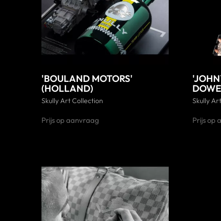
'BOULAND MOTORS'
'JOHNY
(HOLLAND)
DOWE
Skully Art Collection
Skully Ar
Prijs op aanvraag
Prijs op