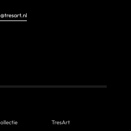
o@tresart.nl
ollectie
TresArt