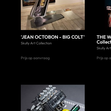
'JEAN OCTOBON - BIG COLT'
THE WO
Collec
Skully Art Collection
Skully Ar
Prijs op aanvraag
Prijs op