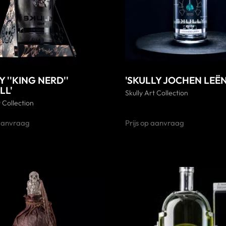
 ''KING NERD''
'SKULLY JOCHEN LEËN
LL'
Skully Art Collection
t Collection
 aanvraag
Prijs op aanvraag