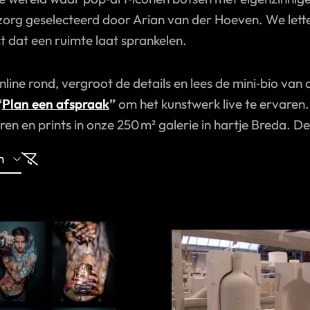
et zorg geselecteerd door Arian van der Hoeven. We le
t dat een ruimte laat sprankelen.
nline rond, vergroot de details en lees de mini‑bio van d
“
Plan een afspraak
”
om het kunstwerk live te ervaren.
uren en prints in onze 250 m² galerie in hartje Breda. De 
n