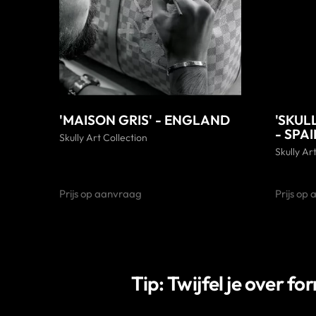
'MAISON GRIS' - ENGLAND
'SKUL
- SPA
Skully Art Collection
Skully Ar
Prijs op aanvraag
Prijs op
Tip: Twijfel je over fo