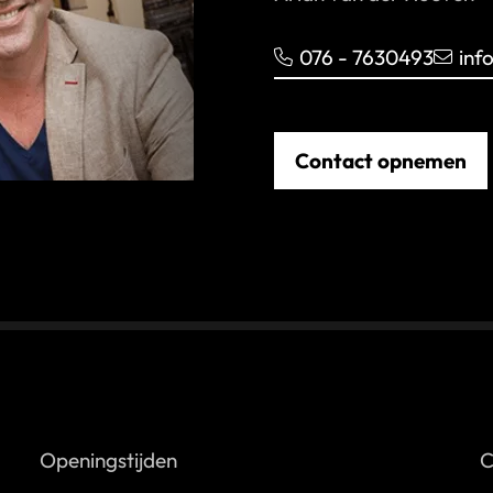
076 - 7630493
inf
Contact opnemen
Openingstijden
C