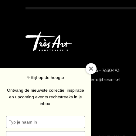
Van Coothplein 38 (op nr
076 - 7630493
✨Blijf op de hoogte
40-42 onze Stock Collection)
info@tresart.nl
4811 NG Breda
Ontvang de nieuwste collectie, inspiratie
en upcoming events rechtstreeks in je
inbox.
Typ
je
naam
Typ