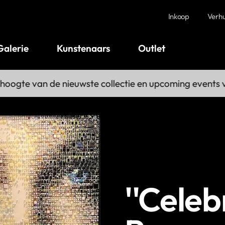
Inkoop
Verh
Galerie
Kunstenaars
Outlet
gte van de nieuwste collectie en upcoming events via 
''Celeb