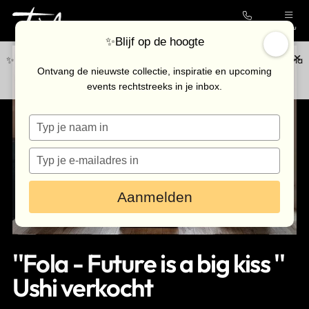
Contact
Menu
✨Blijf op de hoogte
✨Blijf op de hoogte van de nieuwste collectie en upcoming events via
Collectie
Ontvang de nieuwste collectie, inspiratie en upcoming
onze
nieuwsbrief
.
events rechtstreeks in je inbox.
Galerie
Typ
Kunstenaars
je
Outlet
naam
Typ
in
je
Bezoek de galerie
e-
Aanmelden
mailadres
in
Inkoop
Verhuur
''Fola - Future is a big kiss ''
Eventlocatie
Ushi verkocht
Nieuws & agenda