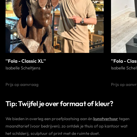
''Fola - Classic XL''
''Fola - Clas
Isabelle Scheltjens
Isabelle Schel
Prijs op aanvraag
Prijs op aanv
Tip: Twijfel je over formaat of kleur?
We bieden in overleg een proefplaatsing aan én
kunstverhuur
tegen
maandtarief (voor bedrijven); zo ontdek je thuis of op kantoor wat
het schilderij, sculptuur of print met de ruimte doet.