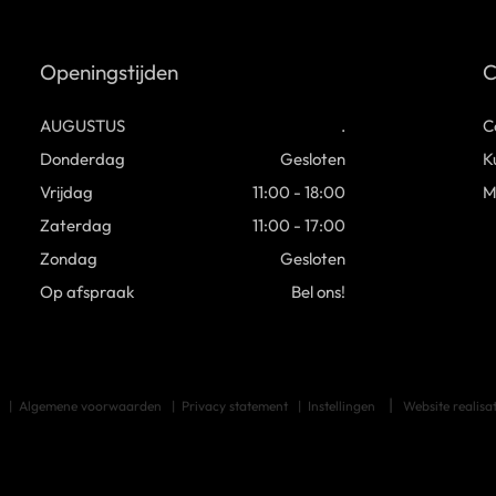
Openingstijden
C
AUGUSTUS
.
C
Donderdag
Gesloten
K
Vrijdag
11:00 - 18:00
M
Zaterdag
11:00 - 17:00
Zondag
Gesloten
Op afspraak
Bel ons!
t
Algemene voorwaarden
Privacy statement
Instellingen
Website realisa