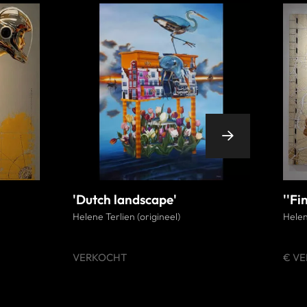
'Dutch landscape'
''Fi
Helene Terlien (origineel)
Helen
VERKOCHT
€ V