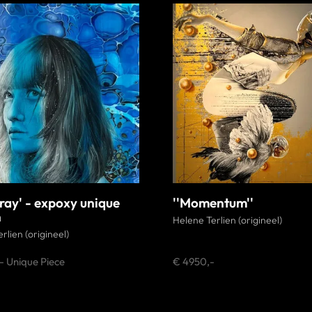
pray' - expoxy unique
''Momentum''
n
Helene Terlien (origineel)
rlien (origineel)
- Unique Piece
€ 4950,-