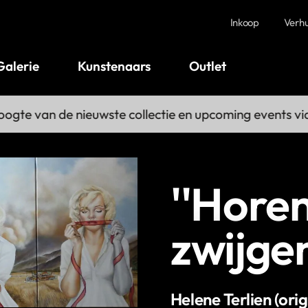
Inkoop
Verh
Galerie
Kunstenaars
Outlet
gte van de nieuwste collectie en upcoming events via 
''Horen
zwijgen
Helene Terlien (orig