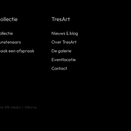
ollectie
TresArt
ollectie
Nieuws & blog
unstenaars
Over TresArt
aak een afspraak
De galerie
Eventlocatie
Contact
tie: RB-Media
RBorne