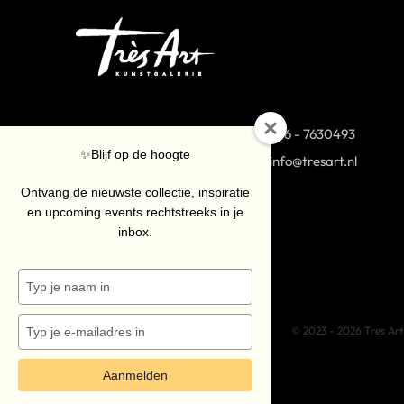
Van Coothplein 38 (op nr
076 - 7630493
✨Blijf op de hoogte
40-42 onze Stock Collection)
info@tresart.nl
4811 NG Breda
Ontvang de nieuwste collectie, inspiratie
en upcoming events rechtstreeks in je
inbox.
Typ
je
naam
Typ
© 2023 - 2026 Tres Ar
in
je
e-
Aanmelden
mailadres
in