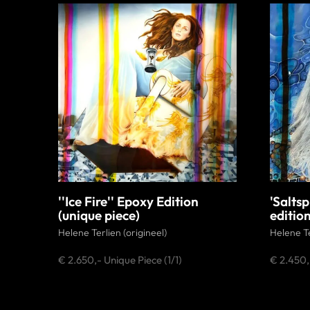
''Ice Fire'' Epoxy Edition
'Salts
(unique piece)
editio
Helene Terlien (origineel)
Helene Te
€ 2.650,- Unique Piece (1/1)
€ 2.450,