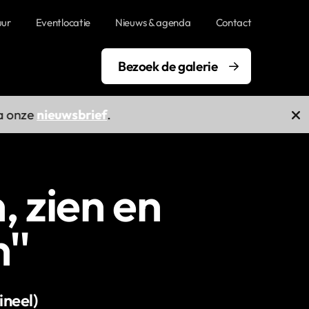
uur
Eventlocatie
Nieuws & agenda
Contact
Bezoek de galerie
onze
nieuwsbrief
.
, zien en
''
ineel)