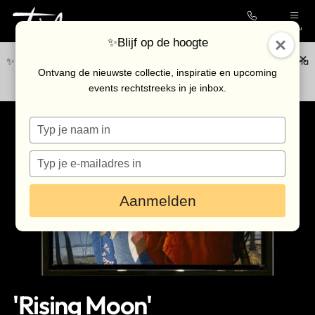
Contact
Menu
✨Blijf op de hoogte
✨Blijf op de hoogte van de nieuwste collectie en upcoming events via
Collectie
Ontvang de nieuwste collectie, inspiratie en upcoming
onze
nieuwsbrief
.
events rechtstreeks in je inbox.
Galerie
Typ
Kunstenaars
je
Outlet
naam
Typ
in
je
Bezoek de galerie
e-
Aanmelden
mailadres
in
Inkoop
Verhuur
Eventlocatie
'Rising Moon'
Nieuws & agenda