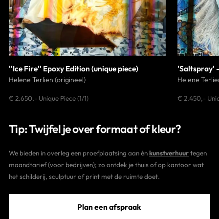
''Ice Fire'' Epoxy Edition (unique piece)
'Saltspray' 
Helene Terlien (origineel)
Helene Terlien
€ 2.650,- Unique Piece (1/1)
€ 2.450,- Uni
Tip: Twijfel je over formaat of kleur?
We bieden in overleg een proefplaatsing aan én
kunstverhuur
tegen
maandtarief (voor bedrijven); zo ontdek je thuis of op kantoor wat
het schilderij, sculptuur of print met de ruimte doet.
Plan een afspraak