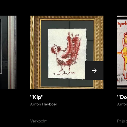
''Kip''
''Do
Anton Heyboer
Anto
Verkocht
Prijs