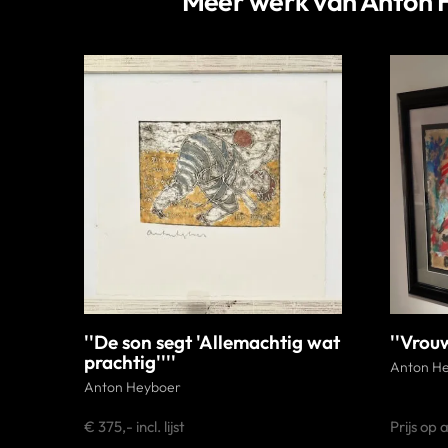
Meer werk van Anton 
''De son segt 'Allemachtig wat
''Vrou
prachtig''''
Anton H
Anton Heyboer
€ 375,- incl. lijst
Prijs op