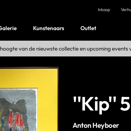
Inkoop
Verh
Galerie
Kunstenaars
Outlet
gte van de nieuwste collectie en upcoming events via 
''Kip''
Anton Heyboer