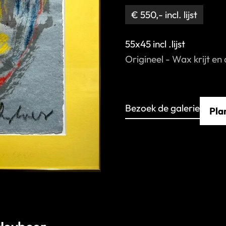
€ 550,- incl. lijst
55x45 incl .lijst
Origineel - Wax krijt e
Bezoek de galerie
Pla