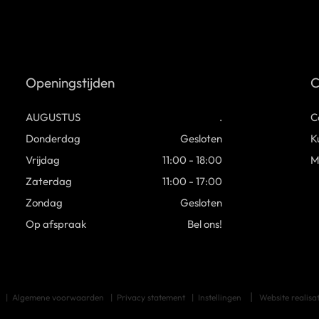
Openingstijden
C
AUGUSTUS
.
C
Donderdag
Gesloten
K
Vrijdag
11:00 - 18:00
M
Zaterdag
11:00 - 17:00
Zondag
Gesloten
Op afspraak
Bel ons!
t
Algemene voorwaarden
Privacy statement
Instellingen
Website realisa