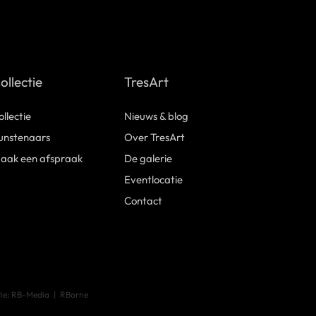
ollectie
TresArt
ollectie
Nieuws & blog
unstenaars
Over TresArt
aak een afspraak
De galerie
Eventlocatie
Contact
tie: RB-Media
RBorne