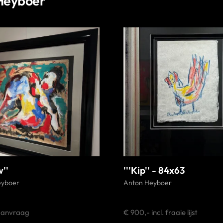
Heyboer
w''
'''Kip'' - 84x63
eyboer
Anton Heyboer
 aanvraag
€ 900,- incl. fraaie lijst