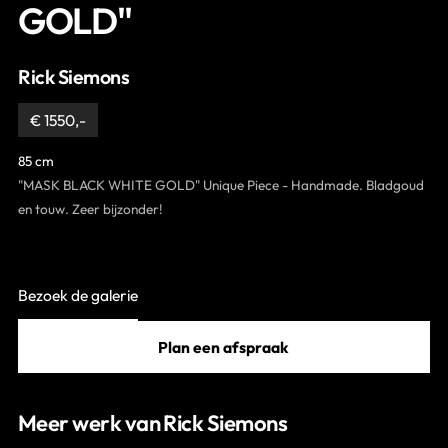
GOLD"
Contact
Rick Siemons
€ 1550,-
85 cm
"MASK BLACK WHITE GOLD" Unique Piece - Handmade. Bladgoud
en touw. Zeer bijzonder!
Bezoek de galerie
Plan een afspraak
Meer werk van Rick Siemons