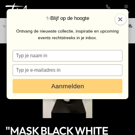
Contact
Menu
✨Blijf op de hoogte
✨Blijf op de hoogte van de nieuwste collectie en upcoming events via
Collectie
Ontvang de nieuwste collectie, inspiratie en upcoming
onze
nieuwsbrief
.
events rechtstreeks in je inbox.
Galerie
Typ
Kunstenaars
je
Outlet
naam
Typ
in
je
Bezoek de galerie
e-
Aanmelden
mailadres
in
Inkoop
Verhuur
Eventlocatie
"MASK BLACK WHITE
Nieuws & agenda