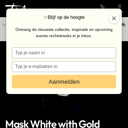
Contact
Menu
✨Blijf op de hoogte
✨Blijf op de hoogte van de nieuwste collectie en upcoming events via
Collectie
Ontvang de nieuwste collectie, inspiratie en upcoming
onze
nieuwsbrief
.
events rechtstreeks in je inbox.
Galerie
Typ
Kunstenaars
je
Outlet
naam
Typ
in
je
Bezoek de galerie
e-
Aanmelden
mailadres
in
Inkoop
Verhuur
Eventlocatie
Mask White with Gold
Nieuws & agenda