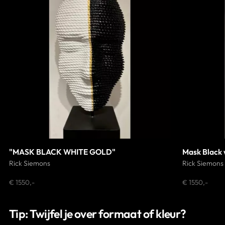
"MASK BLACK WHITE GOLD"
Mask Black 
Rick Siemons
Rick Siemons
€ 1550,-
€ 1550,-
Tip: Twijfel je over formaat of kleur?