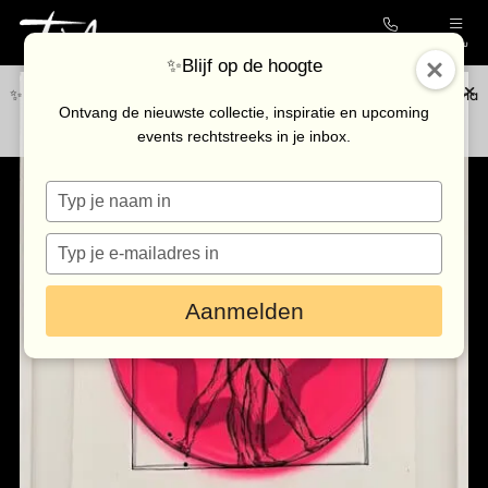
Contact
Menu
✨Blijf op de hoogte
✨Blijf op de hoogte van de nieuwste collectie en upcoming events via
Collectie
Ontvang de nieuwste collectie, inspiratie en upcoming
onze
nieuwsbrief
.
events rechtstreeks in je inbox.
Galerie
Typ
Kunstenaars
je
Outlet
naam
Typ
in
je
Bezoek de galerie
e-
Aanmelden
mailadres
in
Inkoop
Verhuur
Eventlocatie
Nieuws & agenda