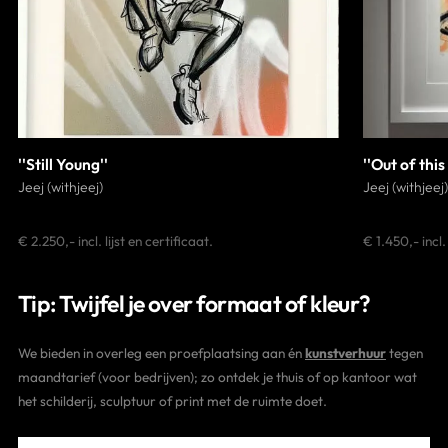
''Still Young''
''Out of this
Jeej (withjeej)
Jeej (withjeej)
€ 2.250,- incl. lijst en certificaat.
€ 1.450,- incl.
Tip: Twijfel je over formaat of kleur?
We bieden in overleg een proefplaatsing aan én
kunstverhuur
tegen
maandtarief (voor bedrijven); zo ontdek je thuis of op kantoor wat
het schilderij, sculptuur of print met de ruimte doet.