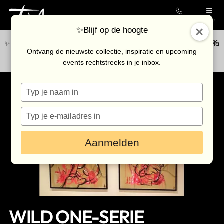
Contact
Menu
✨Blijf op de hoogte
✨Blijf op de hoogte van de nieuwste collectie en upcoming events via
Collectie
Ontvang de nieuwste collectie, inspiratie en upcoming
onze
nieuwsbrief
.
events rechtstreeks in je inbox.
Galerie
Typ
Kunstenaars
je
Outlet
naam
Typ
in
je
Bezoek de galerie
e-
Aanmelden
mailadres
in
Inkoop
Verhuur
Eventlocatie
WILD ONE-SERIE
Nieuws & agenda