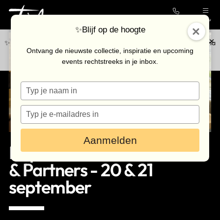
Contact
Menu
✨Blijf op de hoogte
✨Blijf op de hoogte van de nieuwste collectie en upcoming events via
Collectie
Ontvang de nieuwste collectie, inspiratie en upcoming
onze
nieuwsbrief
.
events rechtstreeks in je inbox.
Galerie
Typ
Kunstenaars
je
Outlet
naam
Typ
in
je
Bezoek de galerie
e-
Aanmelden
mailadres
Inspiratieweekend Tinello
in
Inkoop
& Partners - 20 & 21
Verhuur
september
Eventlocatie
Nieuws & agenda