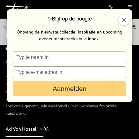
Contact
Menu
✨Blijf op de hoogte
✨Blijf op de hoogte van de nieuwste collectie en upcoming events via
Outlet Collectie
Collectie
Ontvang de nieuwste collectie, inspiratie en upcoming
onze
nieuwsbrief
.
events rechtstreeks in je inbox.
Galerie
Typ
Kunstenaars
Bijzondere kunst, speciaal geprijsd.
je
Outlet
In onze Outlet Kunst Collectie in Breda vindt u pre‑owned
naam
Typ
in
kunstwerken die via inruil of particuliere verkoop bij Très Art zijn
je
Bezoek de galerie
binnengekomen. Elk stuk is grondig gecontroleerd op authenticiteit
e-
Aanmelden
mailadres
en conditie, zodat u met een gerust hart kunt genieten van
in
Inkoop
betaalbare kwaliteit. De oplages zijn beperkt en werken wisselen
snel van eigenaar, wie weet vindt u hier uw nieuwe favoriete
Verhuur
kunstwerk.
Eventlocatie
Ad Van Hassel
Nieuws & agenda