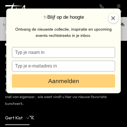
Contact
Menu
✨Blijf op de hoogte
✨Blijf op de hoogte van de nieuwste collectie en upcoming events via
Outlet Collectie
Collectie
Ontvang de nieuwste collectie, inspiratie en upcoming
onze
nieuwsbrief
.
events rechtstreeks in je inbox.
Galerie
Typ
Kunstenaars
Bijzondere kunst, speciaal geprijsd.
je
Outlet
In onze Outlet Kunst Collectie in Breda vindt u pre‑owned
naam
Typ
in
kunstwerken die via inruil of particuliere verkoop bij Très Art zijn
je
Bezoek de galerie
binnengekomen. Elk stuk is grondig gecontroleerd op authenticiteit
e-
Aanmelden
mailadres
en conditie, zodat u met een gerust hart kunt genieten van
in
Inkoop
betaalbare kwaliteit. De oplages zijn beperkt en werken wisselen
snel van eigenaar, wie weet vindt u hier uw nieuwe favoriete
Verhuur
kunstwerk.
Eventlocatie
Gert Kist
Nieuws & agenda