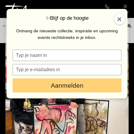
Contact
Menu
✨Blijf op de hoogte
✨Blijf op de hoogte van de nieuwste collectie en upcoming events via
Collectie
Ontvang de nieuwste collectie, inspiratie en upcoming
onze
nieuwsbrief
.
events rechtstreeks in je inbox.
Galerie
Typ
Kunstenaars
je
Outlet
naam
Typ
in
je
Bezoek de galerie
e-
Aanmelden
mailadres
in
Inkoop
Verhuur
Eventlocatie
Nieuws & agenda