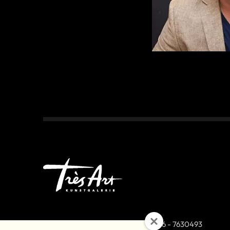
Van Coothplein 38 (op nr
076 - 7630493