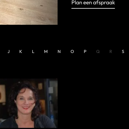
Plan een afspraak
J
K
L
M
N
O
P
Q
R
S