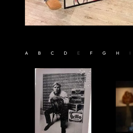
A
B
C
D
E
F
G
H
I