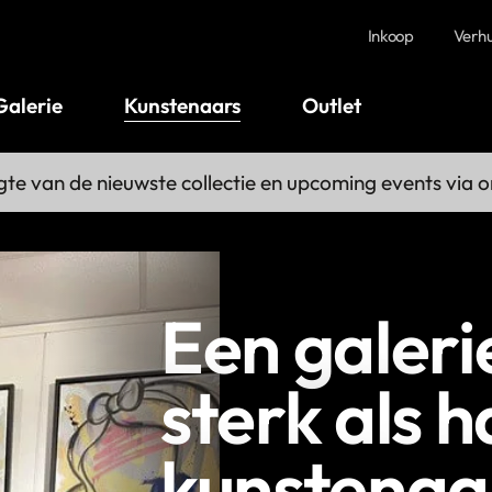
Inkoop
Verh
Galerie
Kunstenaars
Outlet
gte van de nieuwste collectie en upcoming events via 
Een galerie
sterk als 
kunstenaa