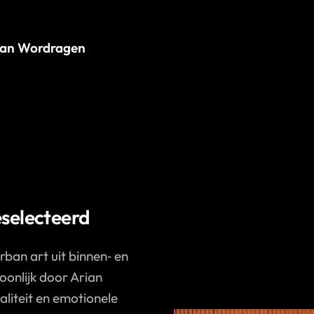
van Wordragen
eselecteerd
ban art uit binnen‑ en
oonlijk door Arian
naliteit en emotionele