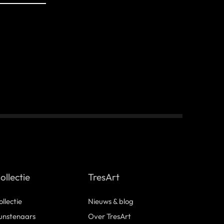
ollectie
TresArt
ollectie
Nieuws & blog
unstenaars
Over TresArt