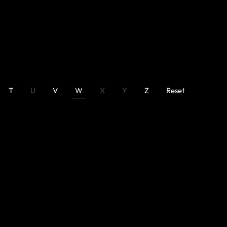
T
U
V
W
X
Y
Z
Reset