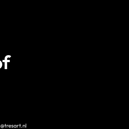
of
o@tresart.nl