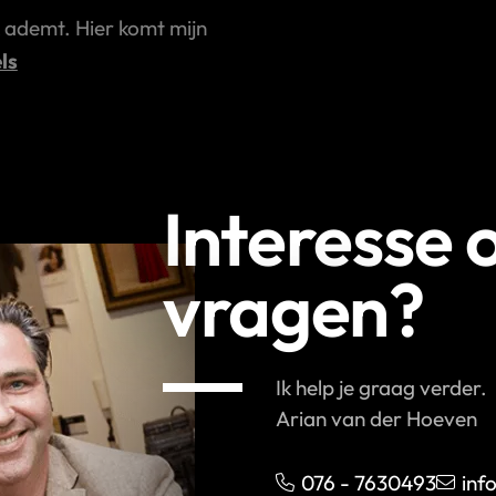
k ademt. Hier komt mijn
ls
Interesse 
vragen?
Ik help je graag verder.
Arian van der Hoeven
076 - 7630493
inf