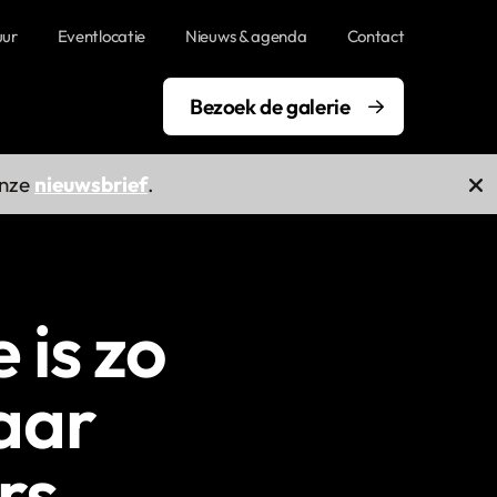
uur
Eventlocatie
Nieuws & agenda
Contact
Bezoek de galerie
onze
nieuwsbrief
.
 is zo
haar
rs