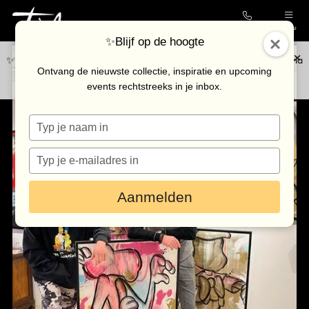
Contact
Menu
✨Blijf op de hoogte
✨Blijf op de hoogte van de nieuwste collectie en upcoming events via
Collectie
Ontvang de nieuwste collectie, inspiratie en upcoming
onze
nieuwsbrief
.
events rechtstreeks in je inbox.
Galerie
Typ
Kunstenaars
je
Outlet
naam
Typ
in
je
Bezoek de galerie
e-
Aanmelden
mailadres
in
Inkoop
Verhuur
Eventlocatie
Nieuws & agenda