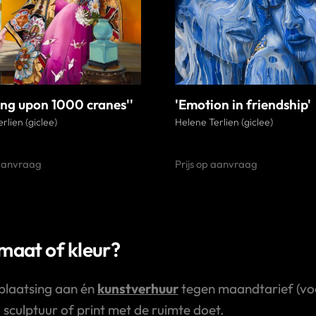
ing upon 1000 cranes''
'Emotion in friendship'
rlien (giclee)
Helene Terlien (giclee)
 aanvraag
Prijs op aanvraag
rmaat of kleur?
plaatsing aan én
kunstverhuur
tegen maandtarief (voor
, sculptuur of print met de ruimte doet.