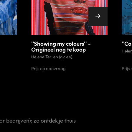
''Showing my colours'' -
''Col
Origineel nog te koop
Helen
Helene Terlien (giclee)
Prijs op aanvraag
Prijs
 bedrijven); zo ontdek je thuis