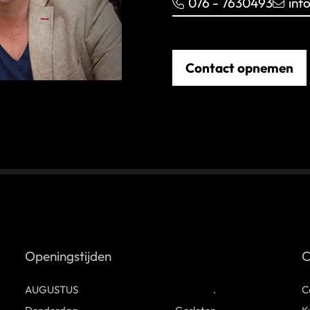
076 - 7630493
inf
Contact opnemen
Openingstijden
C
AUGUSTUS
.
C