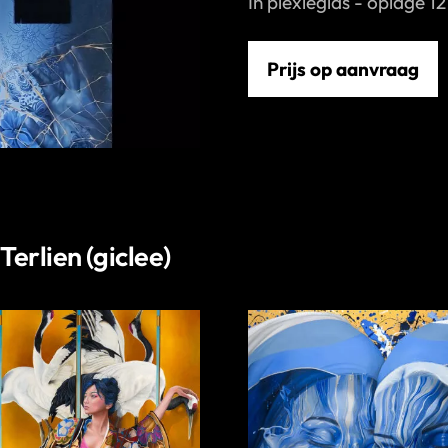
In plexieglas - oplage 
Prijs op aanvraag
erlien (giclee)