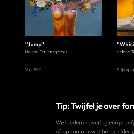
''Jump''
''Whis
Helene Terlien (giclee)
Helene Te
V.a. 850,-
Prijs op
Tip: Twijfel je over fo
We bieden in overleg een proef
of op kantoor wat het schilderij