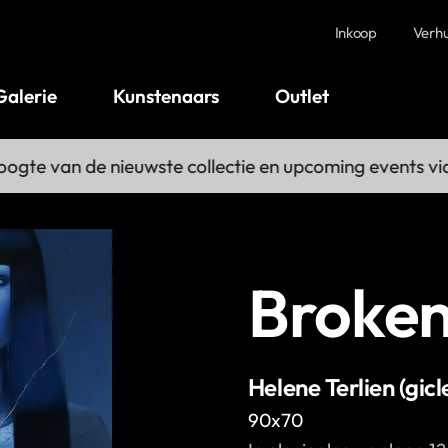
Inkoop
Verh
Galerie
Kunstenaars
Outlet
gte van de nieuwste collectie en upcoming events via 
Broken
Helene Terlien (gicl
90x70