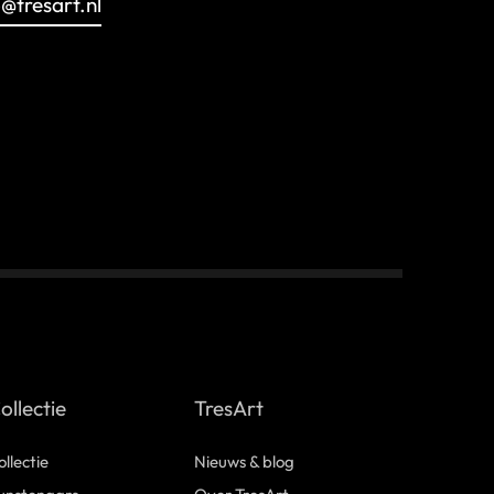
o@tresart.nl
ollectie
TresArt
ollectie
Nieuws & blog