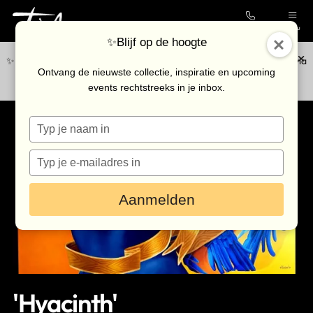
Contact
Menu
✨Blijf op de hoogte
✨Blijf op de hoogte van de nieuwste collectie en upcoming events via
Collectie
Ontvang de nieuwste collectie, inspiratie en upcoming
onze
nieuwsbrief
.
events rechtstreeks in je inbox.
Galerie
Typ
Kunstenaars
je
Outlet
naam
Typ
in
je
Bezoek de galerie
e-
Aanmelden
mailadres
in
Inkoop
Verhuur
Eventlocatie
'Hyacinth'
Nieuws & agenda