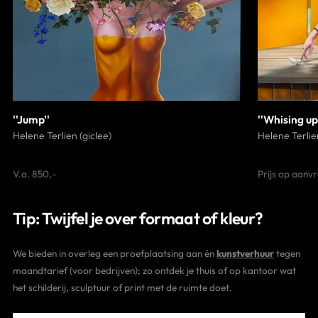
''Jump''
''Whising u
Helene Terlien (giclee)
Helene Terlien
V.a. 850,-
Prijs op aanv
Tip: Twijfel je over formaat of kleur?
We bieden in overleg een proefplaatsing aan én
kunstverhuur
tegen
maandtarief (voor bedrijven); zo ontdek je thuis of op kantoor wat
het schilderij, sculptuur of print met de ruimte doet.