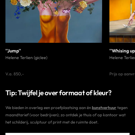
''Jump''
''Whising u
Helene Terlien (giclee)
Helene Terlien
V.a. 850,-
Prijs op aanv
Tip: Twijfel je over formaat of kleur?
We bieden in overleg een proefplaatsing aan én
kunstverhuur
tegen
maandtarief (voor bedrijven); zo ontdek je thuis of op kantoor wat
het schilderij, sculptuur of print met de ruimte doet.