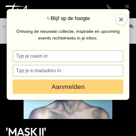
Contact
Menu
✨Blijf op de hoogte
✨Blijf op de hoogte van de nieuwste collectie en upcoming events via
Collectie
Ontvang de nieuwste collectie, inspiratie en upcoming
onze
nieuwsbrief
.
events rechtstreeks in je inbox.
Galerie
Typ
Kunstenaars
je
Outlet
naam
Typ
in
je
Bezoek de galerie
e-
Aanmelden
mailadres
in
Inkoop
Verhuur
Eventlocatie
'MASK II'
Nieuws & agenda