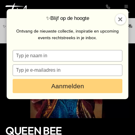
Contact
Menu
✨Blijf op de hoogte
✨Blijf op de hoogte van de nieuwste collectie en upcoming events via
Collectie
Ontvang de nieuwste collectie, inspiratie en upcoming
onze
nieuwsbrief
.
events rechtstreeks in je inbox.
Galerie
Typ
Kunstenaars
je
Outlet
naam
Typ
in
je
Bezoek de galerie
e-
Aanmelden
mailadres
in
Inkoop
Verhuur
Eventlocatie
QUEEN BEE
Nieuws & agenda