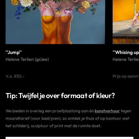
''Jump''
''Whising u
Helene Terlien (giclee)
Helene Terlien
V.a. 850,-
Prijs op aanv
Tip: Twijfel je over formaat of kleur?
We bieden in overleg een proefplaatsing aan én
kunstverhuur
tegen
maandtarief (voor bedrijven); zo ontdek je thuis of op kantoor wat
het schilderij, sculptuur of print met de ruimte doet.