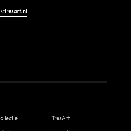
o@tresart.nl
ollectie
TresArt