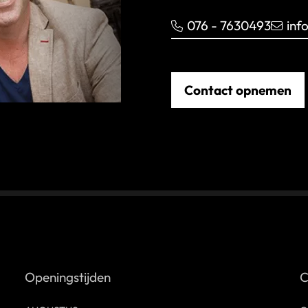
076 - 7630493
inf
Contact opnemen
Openingstijden
C