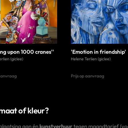
ing upon 1000 cranes''
'Emotion in friendship'
rlien (giclee)
Helene Terlien (giclee)
 aanvraag
Prijs op aanvraag
rmaat of kleur?
plaatsing aan én
kunstverhuur
tegen maandtarief (voor