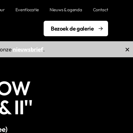
uur
Eventlocatie
Nieuws & agenda
Contact
Bezoek de galerie
onze
nieuwsbrief
.
DOW
 II''
ee)