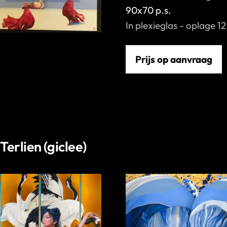
90x70 p.s.
In plexieglas - oplage 
Prijs op aanvraag
erlien (giclee)