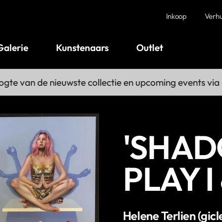
Inkoop
Verh
Galerie
Kunstenaars
Outlet
gte van de nieuwste collectie en upcoming events via 
'SHA
PLAY I &
Helene Terlien (gicl