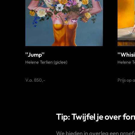
''Jump''
''Whis
Helene Terlien (giclee)
Helene Te
V.a. 850,-
Prijs op
Tip: Twijfel je over fo
We bieden in overleg een proef