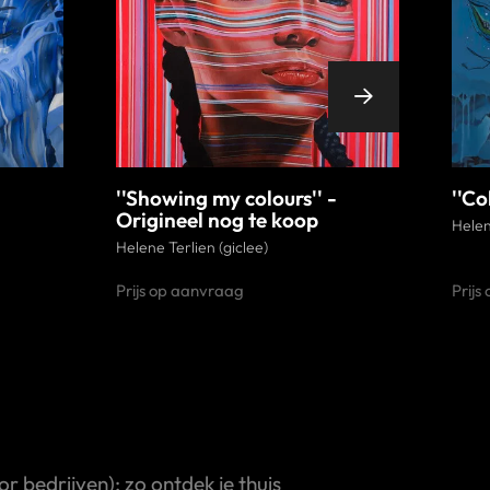
''Showing my colours'' -
''Col
Origineel nog te koop
Helen
Helene Terlien (giclee)
Prijs op aanvraag
Prijs
 bedrijven); zo ontdek je thuis